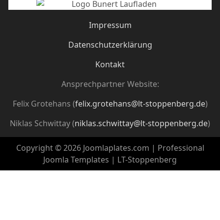
Impressum
Datenschutzerklärung
Kontakt
Ansprechpartner Website:
Felix Grotehans (
felix.grotehans@lt-stoppenberg.de
)
Niklas Schwittay (
niklas.schwittay@lt-stoppenberg.de
)
Copyright © 2026 Joomlaplates.com | Professional
Joomla Templates | LT-Stoppenberg